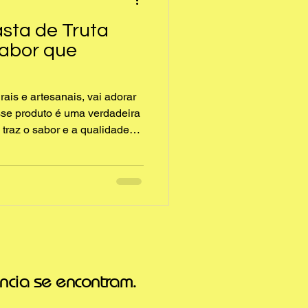
sta de Truta
Sabor que
rais e artesanais, vai adorar
sse produto é uma verdadeira
e traz o sabor e a qualidade
mente em uma textura
ou contar tudo sobre essa
 como é feita, dicas de
s juntos nessa viagem pelo
ue é a pasta de truta
artesanal é um produt
ncia se encontram.