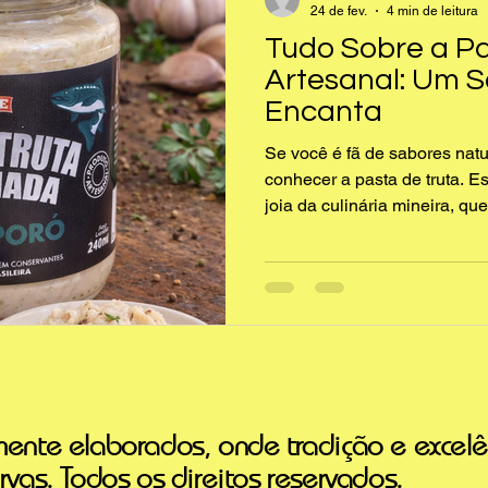
24 de fev.
4 min de leitura
Tudo Sobre a Pa
Artesanal: Um 
Encanta
Se você é fã de sabores natu
conhecer a pasta de truta. E
joia da culinária mineira, qu
da truta defumada artesanal
cremosa e saborosa. Hoje, v
delícia, suas características,
consumo e muito mais. Vamo
mundo da pasta de truta? O q
artesanal? A pasta de truta 
ente elaborados, onde tradição e excelê
vas. Todos os direitos reservados.