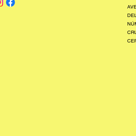
AV
DE
NÚM
CR
CEP